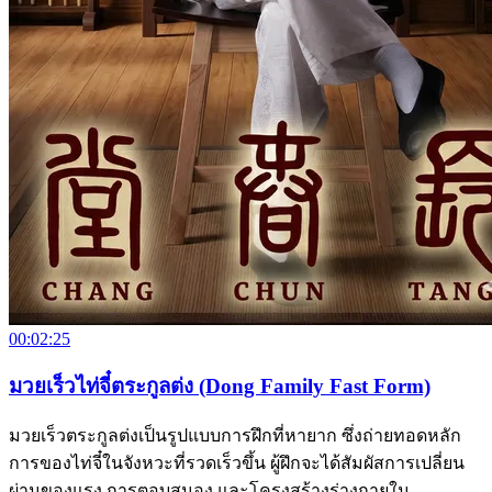
00:02:25
มวยเร็วไท่จี๋ตระกูลต่ง (Dong Family Fast Form)
มวยเร็วตระกูลต่งเป็นรูปแบบการฝึกที่หายาก ซึ่งถ่ายทอดหลัก
การของไท่จี๋ในจังหวะที่รวดเร็วขึ้น ผู้ฝึกจะได้สัมผัสการเปลี่ยน
ผ่านของแรง การตอบสนอง และโครงสร้างร่างกายใน