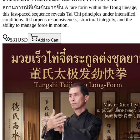
สถานการณ์ที่เข้มข้นมากขึ้น A rare form within the Dong lineage,
this fast-paced sequence reveals Tai Chi principles under intensified
conditions. It sharpens responsiveness, structural integrity, and the
ability to manage force in motion.
$
31
USD
Add to Cart