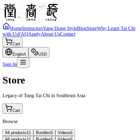
Home
Instructors
Yang Dong Style
Blog
Store
Why Learn Tai Chi
with Us
FAQ
Apply
About Us
Contact
Cart
English
USD
Sign In
Store
Legacy of Tung Tai Chi in Southeast Asia
Cart
Browse
All products
11
Bundles
5
Videos
6
All products
11
Bundles
5
Videos
6