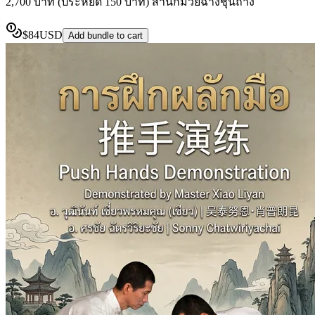
2,700 บาท (ประหยัด 150 บาท) สำนักมวยฉางชุนถาง
$
84
USD
Add bundle to cart